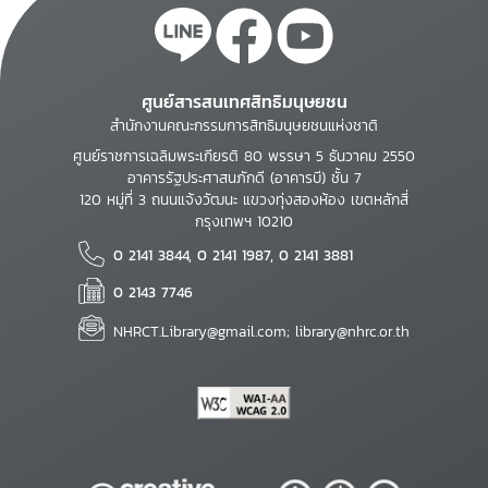
ศูนย์สารสนเทศสิทธิมนุษยชน
สำนักงานคณะกรรมการสิทธิมนุษยชนแห่งชาติ
ศูนย์ราชการเฉลิมพระเกียรติ 80 พรรษา 5 ธันวาคม 2550
อาคารรัฐประศาสนภักดี (อาคารบี) ชั้น 7
120 หมู่ที่ 3 ถนนแจ้งวัฒนะ แขวงทุ่งสองห้อง เขตหลักสี่
กรุงเทพฯ 10210
0 2141 3844, 0 2141 1987, 0 2141 3881
0 2143 7746
NHRCT.Library@gmail.com; library@nhrc.or.th