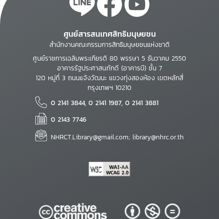
ศูนย์สารสนเทศสิทธิมนุษยชน
สำนักงานคณะกรรมการสิทธิมนุษยชนแห่งชาติ
ศูนย์ราชการเฉลิมพระเกียรติ 80 พรรษา 5 ธันวาคม 2550
อาคารรัฐประศาสนภักดี (อาคารบี) ชั้น 7
120 หมู่ที่ 3 ถนนแจ้งวัฒนะ แขวงทุ่งสองห้อง เขตหลักสี่
กรุงเทพฯ 10210
0 2141 3844, 0 2141 1987, 0 2141 3881
0 2143 7746
NHRCT.Library@gmail.com; library@nhrc.or.th