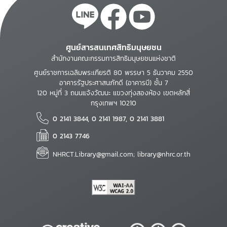
ศูนย์สารสนเทศสิทธิมนุษยชน
สำนักงานคณะกรรมการสิทธิมนุษยชนแห่งชาติ
ศูนย์ราชการเฉลิมพระเกียรติ 80 พรรษา 5 ธันวาคม 2550
อาคารรัฐประศาสนภักดี (อาคารบี) ชั้น 7
120 หมู่ที่ 3 ถนนแจ้งวัฒนะ แขวงทุ่งสองห้อง เขตหลักสี่
กรุงเทพฯ 10210
0 2141 3844, 0 2141 1987, 0 2141 3881
0 2143 7746
NHRCT.Library@gmail.com; library@nhrc.or.th