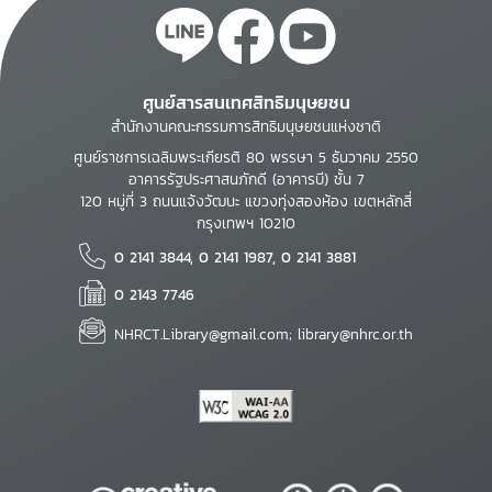
ศูนย์สารสนเทศสิทธิมนุษยชน
สำนักงานคณะกรรมการสิทธิมนุษยชนแห่งชาติ
ศูนย์ราชการเฉลิมพระเกียรติ 80 พรรษา 5 ธันวาคม 2550
อาคารรัฐประศาสนภักดี (อาคารบี) ชั้น 7
120 หมู่ที่ 3 ถนนแจ้งวัฒนะ แขวงทุ่งสองห้อง เขตหลักสี่
กรุงเทพฯ 10210
0 2141 3844, 0 2141 1987, 0 2141 3881
0 2143 7746
NHRCT.Library@gmail.com; library@nhrc.or.th