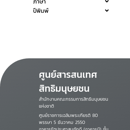
ภาษา
ปีพิมพ์
ศูนย์สารสนเทศ
สิทธิมนุษยชน
สำนักงานคณะกรรมการสิทธิมนุษยชน
แห่งชาติ
ศูนย์ราชการเฉลิมพระเกียรติ 80
พรรษา 5 ธันวาคม 2550
อาคารรัฐประศาสนภักดี (อาคารบี) ชั้น