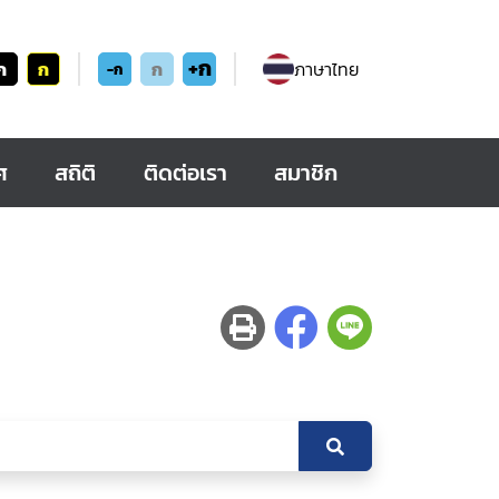
+ก
ก
ก
ก
ภาษาไทย
-ก
ศ
สถิติ
ติดต่อเรา
สมาชิก