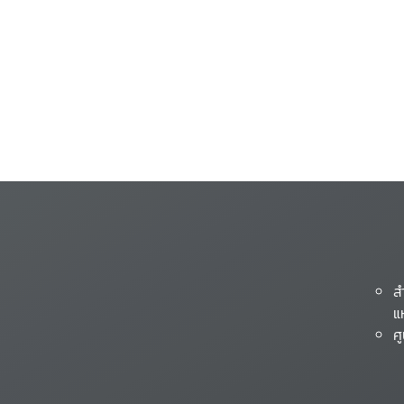
ส
แ
ศ