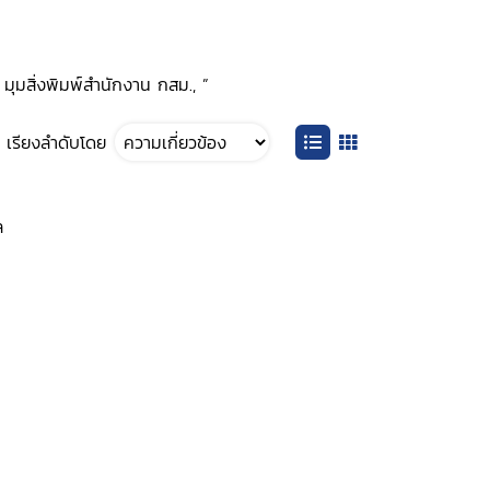
: มุมสิ่งพิมพ์สำนักงาน กสม., ”
เรียงลำดับโดย
ล