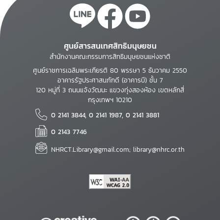
ศูนย์สารสนเทศสิทธิมนุษยชน
สำนักงานคณะกรรมการสิทธิมนุษยชนแห่งชาติ
ศูนย์ราชการเฉลิมพระเกียรติ 80 พรรษา 5 ธันวาคม 2550
อาคารรัฐประศาสนภักดี (อาคารบี) ชั้น 7
120 หมู่ที่ 3 ถนนแจ้งวัฒนะ แขวงทุ่งสองห้อง เขตหลักสี่
กรุงเทพฯ 10210
0 2141 3844, 0 2141 1987, 0 2141 3881
0 2143 7746
NHRCT.Library@gmail.com; library@nhrc.or.th