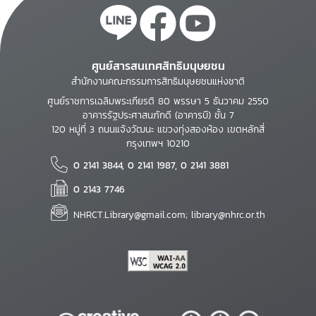
ศูนย์สารสนเทศสิทธิมนุษยชน
สำนักงานคณะกรรมการสิทธิมนุษยชนแห่งชาติ
ศูนย์ราชการเฉลิมพระเกียรติ 80 พรรษา 5 ธันวาคม 2550
อาคารรัฐประศาสนภักดี (อาคารบี) ชั้น 7
120 หมู่ที่ 3 ถนนแจ้งวัฒนะ แขวงทุ่งสองห้อง เขตหลักสี่
กรุงเทพฯ 10210
0 2141 3844, 0 2141 1987, 0 2141 3881
0 2143 7746
NHRCT.Library@gmail.com; library@nhrc.or.th