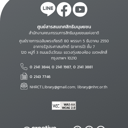
ศูนย์สารสนเทศสิทธิมนุษยชน
สำนักงานคณะกรรมการสิทธิมนุษยชนแห่งชาติ
ศูนย์ราชการเฉลิมพระเกียรติ 80 พรรษา 5 ธันวาคม 2550
อาคารรัฐประศาสนภักดี (อาคารบี) ชั้น 7
120 หมู่ที่ 3 ถนนแจ้งวัฒนะ แขวงทุ่งสองห้อง เขตหลักสี่
กรุงเทพฯ 10210
0 2141 3844, 0 2141 1987, 0 2141 3881
0 2143 7746
NHRCT.Library@gmail.com; library@nhrc.or.th