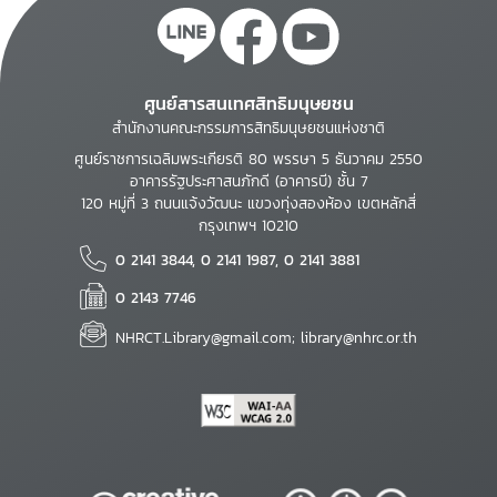
ศูนย์สารสนเทศสิทธิมนุษยชน
สำนักงานคณะกรรมการสิทธิมนุษยชนแห่งชาติ
ศูนย์ราชการเฉลิมพระเกียรติ 80 พรรษา 5 ธันวาคม 2550
อาคารรัฐประศาสนภักดี (อาคารบี) ชั้น 7
120 หมู่ที่ 3 ถนนแจ้งวัฒนะ แขวงทุ่งสองห้อง เขตหลักสี่
กรุงเทพฯ 10210
0 2141 3844, 0 2141 1987, 0 2141 3881
0 2143 7746
NHRCT.Library@gmail.com; library@nhrc.or.th