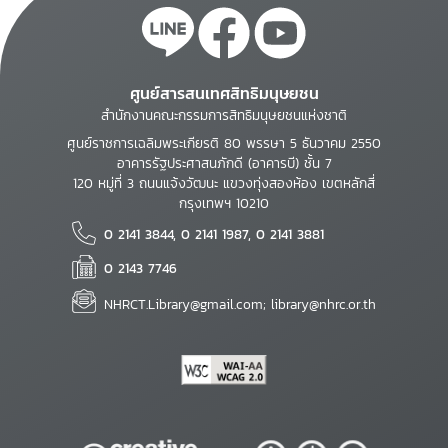
ศูนย์สารสนเทศสิทธิมนุษยชน
สำนักงานคณะกรรมการสิทธิมนุษยชนแห่งชาติ
ศูนย์ราชการเฉลิมพระเกียรติ 80 พรรษา 5 ธันวาคม 2550
อาคารรัฐประศาสนภักดี (อาคารบี) ชั้น 7
120 หมู่ที่ 3 ถนนแจ้งวัฒนะ แขวงทุ่งสองห้อง เขตหลักสี่
กรุงเทพฯ 10210
0 2141 3844, 0 2141 1987, 0 2141 3881
0 2143 7746
NHRCT.Library@gmail.com; library@nhrc.or.th