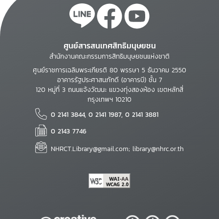
ศูนย์สารสนเทศสิทธิมนุษยชน
สำนักงานคณะกรรมการสิทธิมนุษยชนแห่งชาติ
ศูนย์ราชการเฉลิมพระเกียรติ 80 พรรษา 5 ธันวาคม 2550
อาคารรัฐประศาสนภักดี (อาคารบี) ชั้น 7
120 หมู่ที่ 3 ถนนแจ้งวัฒนะ แขวงทุ่งสองห้อง เขตหลักสี่
กรุงเทพฯ 10210
0 2141 3844, 0 2141 1987, 0 2141 3881
0 2143 7746
NHRCT.Library@gmail.com; library@nhrc.or.th