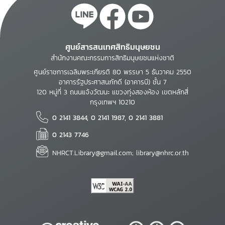
ศูนย์สารสนเทศสิทธิมนุษยชน
สำนักงานคณะกรรมการสิทธิมนุษยชนแห่งชาติ
ศูนย์ราชการเฉลิมพระเกียรติ 80 พรรษา 5 ธันวาคม 2550
อาคารรัฐประศาสนภักดี (อาคารบี) ชั้น 7
120 หมู่ที่ 3 ถนนแจ้งวัฒนะ แขวงทุ่งสองห้อง เขตหลักสี่
กรุงเทพฯ 10210
0 2141 3844, 0 2141 1987, 0 2141 3881
0 2143 7746
NHRCT.Library@gmail.com; library@nhrc.or.th