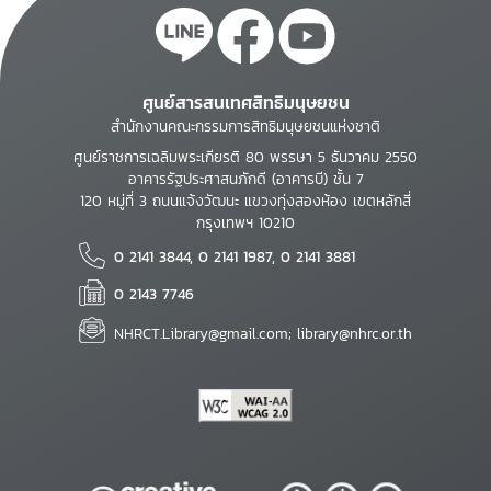
ศูนย์สารสนเทศสิทธิมนุษยชน
สำนักงานคณะกรรมการสิทธิมนุษยชนแห่งชาติ
ศูนย์ราชการเฉลิมพระเกียรติ 80 พรรษา 5 ธันวาคม 2550
อาคารรัฐประศาสนภักดี (อาคารบี) ชั้น 7
120 หมู่ที่ 3 ถนนแจ้งวัฒนะ แขวงทุ่งสองห้อง เขตหลักสี่
กรุงเทพฯ 10210
0 2141 3844, 0 2141 1987, 0 2141 3881
0 2143 7746
NHRCT.Library@gmail.com; library@nhrc.or.th