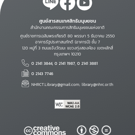
ศูนย์สารสนเทศสิทธิมนุษยชน
สำนักงานคณะกรรมการสิทธิมนุษยชนแห่งชาติ
ศูนย์ราชการเฉลิมพระเกียรติ 80 พรรษา 5 ธันวาคม 2550
อาคารรัฐประศาสนภักดี (อาคารบี) ชั้น 7
120 หมู่ที่ 3 ถนนแจ้งวัฒนะ แขวงทุ่งสองห้อง เขตหลักสี่
กรุงเทพฯ 10210
0 2141 3844, 0 2141 1987, 0 2141 3881
0 2143 7746
NHRCT.Library@gmail.com; library@nhrc.or.th