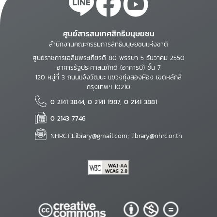
ศูนย์สารสนเทศสิทธิมนุษยชน
สำนักงานคณะกรรมการสิทธิมนุษยชนแห่งชาติ
ศูนย์ราชการเฉลิมพระเกียรติ 80 พรรษา 5 ธันวาคม 2550
อาคารรัฐประศาสนภักดี (อาคารบี) ชั้น 7
120 หมู่ที่ 3 ถนนแจ้งวัฒนะ แขวงทุ่งสองห้อง เขตหลักสี่
กรุงเทพฯ 10210
0 2141 3844, 0 2141 1987, 0 2141 3881
0 2143 7746
NHRCT.Library@gmail.com; library@nhrc.or.th