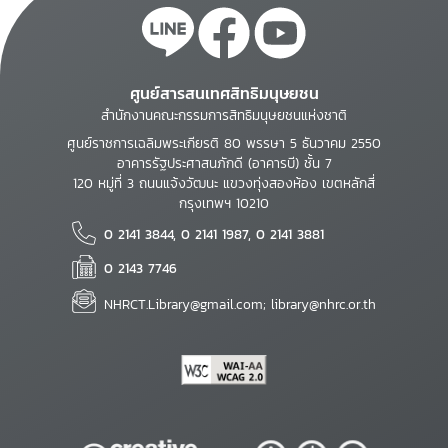
ศูนย์สารสนเทศสิทธิมนุษยชน
สำนักงานคณะกรรมการสิทธิมนุษยชนแห่งชาติ
ศูนย์ราชการเฉลิมพระเกียรติ 80 พรรษา 5 ธันวาคม 2550
อาคารรัฐประศาสนภักดี (อาคารบี) ชั้น 7
120 หมู่ที่ 3 ถนนแจ้งวัฒนะ แขวงทุ่งสองห้อง เขตหลักสี่
กรุงเทพฯ 10210
0 2141 3844, 0 2141 1987, 0 2141 3881
0 2143 7746
NHRCT.Library@gmail.com; library@nhrc.or.th