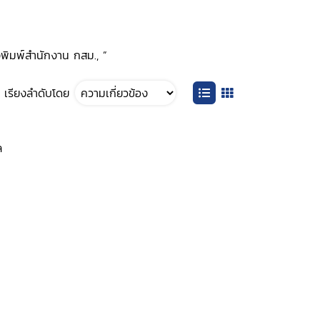
่งพิมพ์สำนักงาน กสม., ”
เรียงลำดับโดย
ล