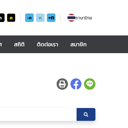
+ก
ก
ก
ก
ภาษาไทย
-ก
ศ
สถิติ
ติดต่อเรา
สมาชิก