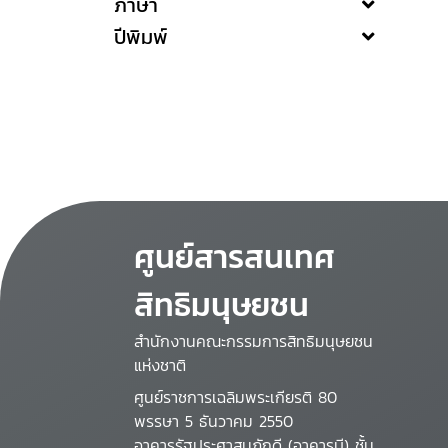
ภาษา
ปีพิมพ์
ศูนย์สารสนเทศ
สิทธิมนุษยชน
สำนักงานคณะกรรมการสิทธิมนุษยชน
แห่งชาติ
ศูนย์ราชการเฉลิมพระเกียรติ 80
พรรษา 5 ธันวาคม 2550
อาคารรัฐประศาสนภักดี (อาคารบี) ชั้น