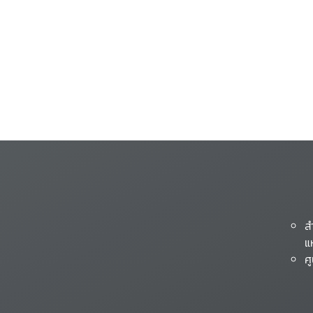
ส
แ
ศ