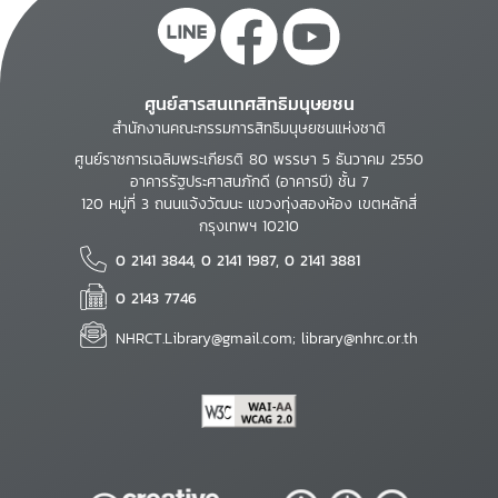
ศูนย์สารสนเทศสิทธิมนุษยชน
สำนักงานคณะกรรมการสิทธิมนุษยชนแห่งชาติ
ศูนย์ราชการเฉลิมพระเกียรติ 80 พรรษา 5 ธันวาคม 2550
อาคารรัฐประศาสนภักดี (อาคารบี) ชั้น 7
120 หมู่ที่ 3 ถนนแจ้งวัฒนะ แขวงทุ่งสองห้อง เขตหลักสี่
กรุงเทพฯ 10210
0 2141 3844, 0 2141 1987, 0 2141 3881
0 2143 7746
NHRCT.Library@gmail.com; library@nhrc.or.th