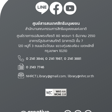
ศูนย์สารสนเทศสิทธิมนุษยชน
สำนักงานคณะกรรมการสิทธิมนุษยชนแห่งชาติ
ศูนย์ราชการเฉลิมพระเกียรติ 80 พรรษา 5 ธันวาคม 2550
อาคารรัฐประศาสนภักดี (อาคารบี) ชั้น 7
120 หมู่ที่ 3 ถนนแจ้งวัฒนะ แขวงทุ่งสองห้อง เขตหลักสี่
กรุงเทพฯ 10210
0 2141 3844, 0 2141 1987, 0 2141 3881
0 2143 7746
NHRCT.Library@gmail.com; library@nhrc.or.th