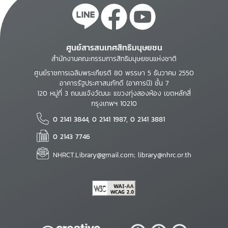
ศูนย์สารสนเทศสิทธิมนุษยชน
สำนักงานคณะกรรมการสิทธิมนุษยชนแห่งชาติ
ศูนย์ราชการเฉลิมพระเกียรติ 80 พรรษา 5 ธันวาคม 2550
อาคารรัฐประศาสนภักดี (อาคารบี) ชั้น 7
120 หมู่ที่ 3 ถนนแจ้งวัฒนะ แขวงทุ่งสองห้อง เขตหลักสี่
กรุงเทพฯ 10210
0 2141 3844, 0 2141 1987, 0 2141 3881
0 2143 7746
NHRCT.Library@gmail.com; library@nhrc.or.th