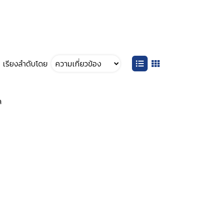
เรียงลำดับโดย
ล