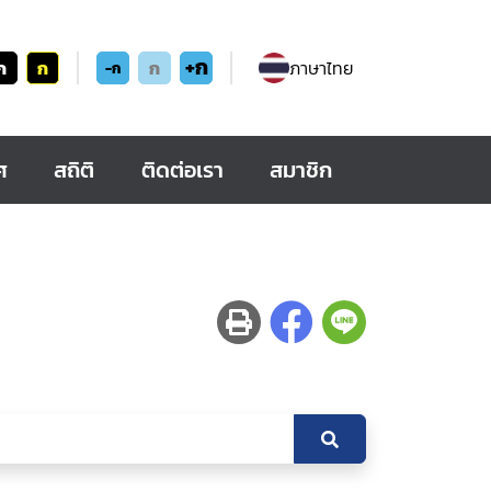
+ก
ก
ก
ก
ภาษาไทย
-ก
ศ
สถิติ
ติดต่อเรา
สมาชิก