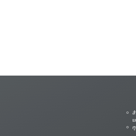
ส
แ
ศ