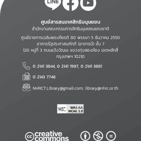
ศูนย์สารสนเทศสิทธิมนุษยชน
สำนักงานคณะกรรมการสิทธิมนุษยชนแห่งชาติ
ศูนย์ราชการเฉลิมพระเกียรติ 80 พรรษา 5 ธันวาคม 2550
อาคารรัฐประศาสนภักดี (อาคารบี) ชั้น 7
120 หมู่ที่ 3 ถนนแจ้งวัฒนะ แขวงทุ่งสองห้อง เขตหลักสี่
กรุงเทพฯ 10210
0 2141 3844, 0 2141 1987, 0 2141 3881
0 2143 7746
NHRCT.Library@gmail.com; library@nhrc.or.th