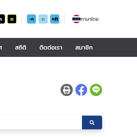
+ก
ก
ก
ก
ภาษาไทย
-ก
ศ
สถิติ
ติดต่อเรา
สมาชิก