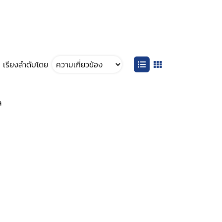
เรียงลำดับโดย
ล