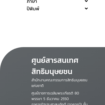
ภาษา
ปีพิมพ์
ศูนย์สารสนเทศ
สิทธิมนุษยชน
สำนักงานคณะกรรมการสิทธิมนุษยชน
แห่งชาติ
ศูนย์ราชการเฉลิมพระเกียรติ 80
พรรษา 5 ธันวาคม 2550
อาคารรัฐประศาสนภักดี (อาคารบี) ชั้น