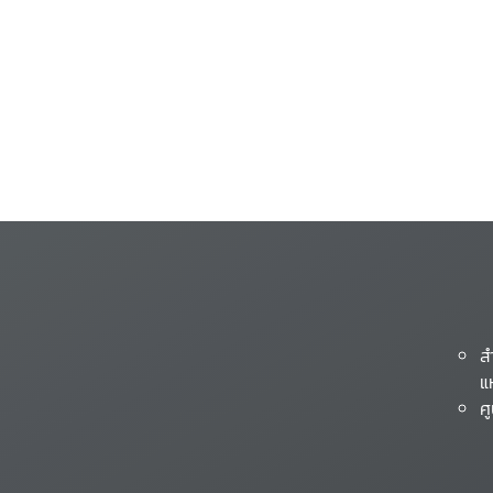
ส
แ
ศ