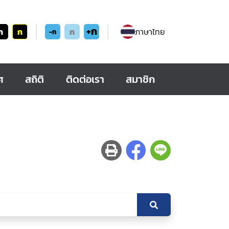
+ก
ก
ก
ก
ภาษาไทย
-ก
ศ
สถิติ
ติดต่อเรา
สมาชิก