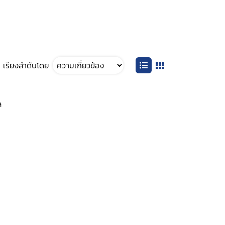
เรียงลำดับโดย
ล