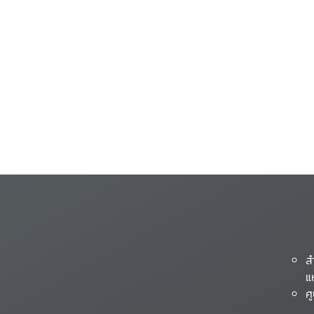
ส
แ
ศ