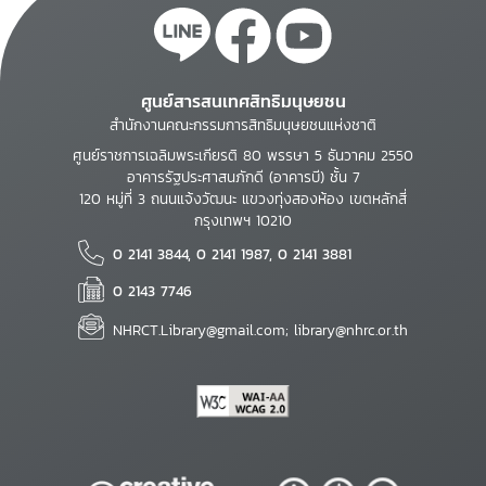
ศูนย์สารสนเทศสิทธิมนุษยชน
สำนักงานคณะกรรมการสิทธิมนุษยชนแห่งชาติ
ศูนย์ราชการเฉลิมพระเกียรติ 80 พรรษา 5 ธันวาคม 2550
อาคารรัฐประศาสนภักดี (อาคารบี) ชั้น 7
120 หมู่ที่ 3 ถนนแจ้งวัฒนะ แขวงทุ่งสองห้อง เขตหลักสี่
กรุงเทพฯ 10210
0 2141 3844, 0 2141 1987, 0 2141 3881
0 2143 7746
NHRCT.Library@gmail.com; library@nhrc.or.th