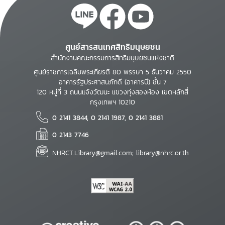
ศูนย์สารสนเทศสิทธิมนุษยชน
สำนักงานคณะกรรมการสิทธิมนุษยชนแห่งชาติ
ศูนย์ราชการเฉลิมพระเกียรติ 80 พรรษา 5 ธันวาคม 2550
อาคารรัฐประศาสนภักดี (อาคารบี) ชั้น 7
120 หมู่ที่ 3 ถนนแจ้งวัฒนะ แขวงทุ่งสองห้อง เขตหลักสี่
กรุงเทพฯ 10210
0 2141 3844, 0 2141 1987, 0 2141 3881
0 2143 7746
NHRCT.Library@gmail.com; library@nhrc.or.th