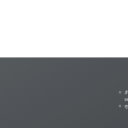
ส
แ
ศ