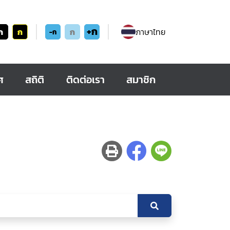
+ก
ก
ก
ก
ภาษาไทย
-ก
ศ
สถิติ
ติดต่อเรา
สมาชิก