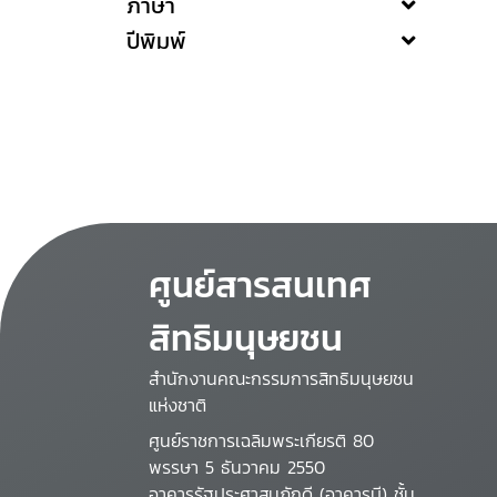
ภาษา
ปีพิมพ์
ศูนย์สารสนเทศ
สิทธิมนุษยชน
สำนักงานคณะกรรมการสิทธิมนุษยชน
แห่งชาติ
ศูนย์ราชการเฉลิมพระเกียรติ 80
พรรษา 5 ธันวาคม 2550
อาคารรัฐประศาสนภักดี (อาคารบี) ชั้น