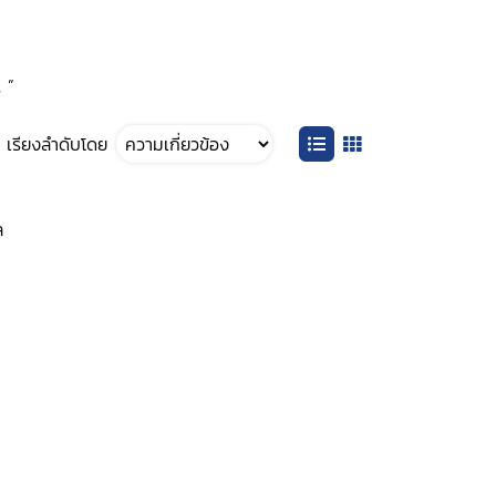
 ”
เรียงลำดับโดย
ล