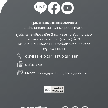
ศูนย์สารสนเทศสิทธิมนุษยชน
สำนักงานคณะกรรมการสิทธิมนุษยชนแห่งชาติ
ศูนย์ราชการเฉลิมพระเกียรติ 80 พรรษา 5 ธันวาคม 2550
อาคารรัฐประศาสนภักดี (อาคารบี) ชั้น 7
120 หมู่ที่ 3 ถนนแจ้งวัฒนะ แขวงทุ่งสองห้อง เขตหลักสี่
กรุงเทพฯ 10210
0 2141 3844, 0 2141 1987, 0 2141 3881
0 2143 7746
NHRCT.Library@gmail.com; library@nhrc.or.th