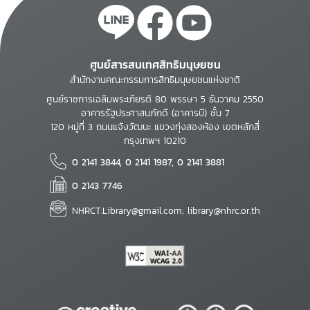
ศูนย์สารสนเทศสิทธิมนุษยชน
สำนักงานคณะกรรมการสิทธิมนุษยชนแห่งชาติ
ศูนย์ราชการเฉลิมพระเกียรติ 80 พรรษา 5 ธันวาคม 2550
อาคารรัฐประศาสนภักดี (อาคารบี) ชั้น 7
120 หมู่ที่ 3 ถนนแจ้งวัฒนะ แขวงทุ่งสองห้อง เขตหลักสี่
กรุงเทพฯ 10210
0 2141 3844, 0 2141 1987, 0 2141 3881
0 2143 7746
NHRCT.Library@gmail.com; library@nhrc.or.th