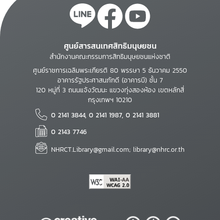
ศูนย์สารสนเทศสิทธิมนุษยชน
สำนักงานคณะกรรมการสิทธิมนุษยชนแห่งชาติ
ศูนย์ราชการเฉลิมพระเกียรติ 80 พรรษา 5 ธันวาคม 2550
อาคารรัฐประศาสนภักดี (อาคารบี) ชั้น 7
120 หมู่ที่ 3 ถนนแจ้งวัฒนะ แขวงทุ่งสองห้อง เขตหลักสี่
กรุงเทพฯ 10210
0 2141 3844, 0 2141 1987, 0 2141 3881
0 2143 7746
NHRCT.Library@gmail.com; library@nhrc.or.th