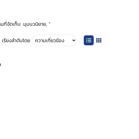
ี่จัดเก็บ: มุมนวนิยาย, ”
เรียงลำดับโดย
ล