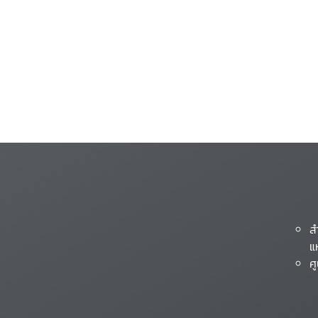
ส
แ
ศ