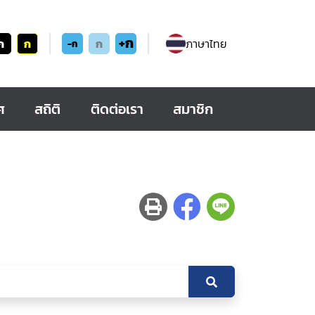
+ก
ก
ก
ก
ภาษาไทย
-ก
ศ
สถิติ
ติดต่อเรา
สมาชิก