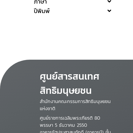
ภาษา
ปีพิมพ์
ศูนย์สารสนเทศ
สิทธิมนุษยชน
สำนักงานคณะกรรมการสิทธิมนุษยชน
แห่งชาติ
ศูนย์ราชการเฉลิมพระเกียรติ 80
พรรษา 5 ธันวาคม 2550
อาคารรัฐประศาสนภักดี (อาคารบี) ชั้น