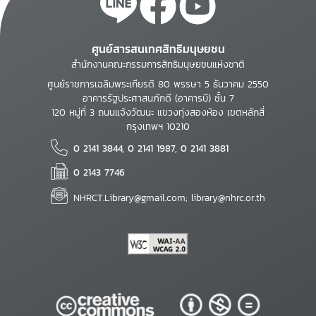
ศูนย์สารสนเทศสิทธิมนุษยชน
สำนักงานคณะกรรมการสิทธิมนุษยชนแห่งชาติ
ศูนย์ราชการเฉลิมพระเกียรติ 80 พรรษา 5 ธันวาคม 2550
อาคารรัฐประศาสนภักดี (อาคารบี) ชั้น 7
120 หมู่ที่ 3 ถนนแจ้งวัฒนะ แขวงทุ่งสองห้อง เขตหลักสี่
กรุงเทพฯ 10210
0 2141 3844, 0 2141 1987, 0 2141 3881
0 2143 7746
NHRCT.Library@gmail.com; library@nhrc.or.th