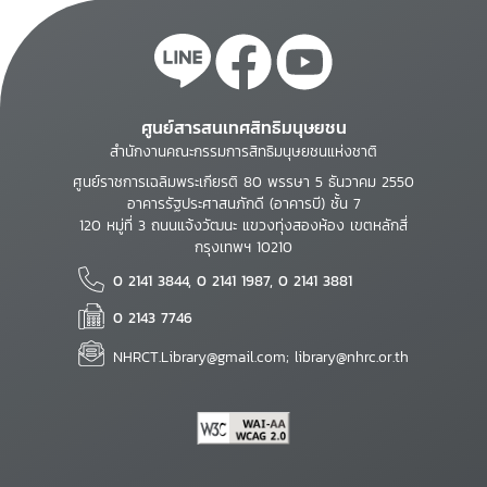
ศูนย์สารสนเทศสิทธิมนุษยชน
สำนักงานคณะกรรมการสิทธิมนุษยชนแห่งชาติ
ศูนย์ราชการเฉลิมพระเกียรติ 80 พรรษา 5 ธันวาคม 2550
อาคารรัฐประศาสนภักดี (อาคารบี) ชั้น 7
120 หมู่ที่ 3 ถนนแจ้งวัฒนะ แขวงทุ่งสองห้อง เขตหลักสี่
กรุงเทพฯ 10210
0 2141 3844, 0 2141 1987, 0 2141 3881
0 2143 7746
NHRCT.Library@gmail.com; library@nhrc.or.th