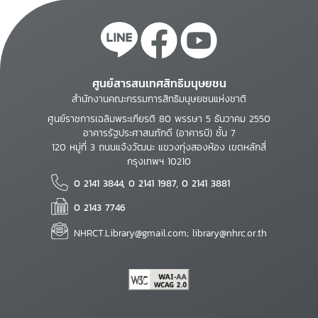
ศูนย์สารสนเทศสิทธิมนุษยชน
สำนักงานคณะกรรมการสิทธิมนุษยชนแห่งชาติ
ศูนย์ราชการเฉลิมพระเกียรติ 80 พรรษา 5 ธันวาคม 2550
อาคารรัฐประศาสนภักดี (อาคารบี) ชั้น 7
120 หมู่ที่ 3 ถนนแจ้งวัฒนะ แขวงทุ่งสองห้อง เขตหลักสี่
กรุงเทพฯ 10210
0 2141 3844, 0 2141 1987, 0 2141 3881
0 2143 7746
NHRCT.Library@gmail.com; library@nhrc.or.th