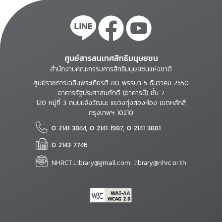
ศูนย์สารสนเทศสิทธิมนุษยชน
สำนักงานคณะกรรมการสิทธิมนุษยชนแห่งชาติ
ศูนย์ราชการเฉลิมพระเกียรติ 80 พรรษา 5 ธันวาคม 2550
อาคารรัฐประศาสนภักดี (อาคารบี) ชั้น 7
120 หมู่ที่ 3 ถนนแจ้งวัฒนะ แขวงทุ่งสองห้อง เขตหลักสี่
กรุงเทพฯ 10210
0 2141 3844, 0 2141 1987, 0 2141 3881
0 2143 7746
NHRCT.Library@gmail.com; library@nhrc.or.th