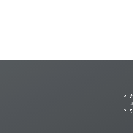
ส
แ
ศ