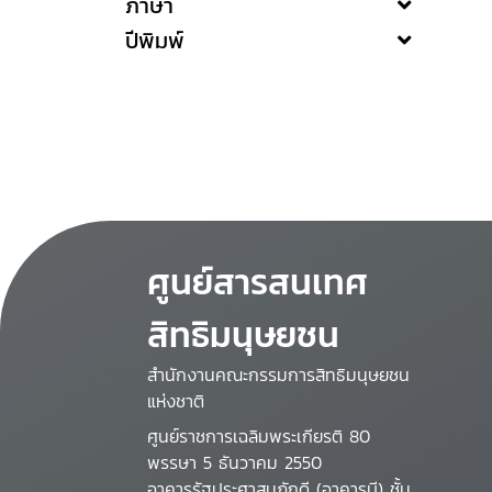
ภาษา
ปีพิมพ์
ศูนย์สารสนเทศ
สิทธิมนุษยชน
สำนักงานคณะกรรมการสิทธิมนุษยชน
แห่งชาติ
ศูนย์ราชการเฉลิมพระเกียรติ 80
พรรษา 5 ธันวาคม 2550
อาคารรัฐประศาสนภักดี (อาคารบี) ชั้น