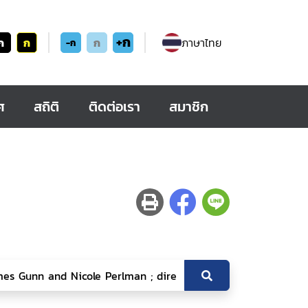
+ก
ก
ก
ก
ภาษาไทย
-ก
ศ
สถิติ
ติดต่อเรา
สมาชิก