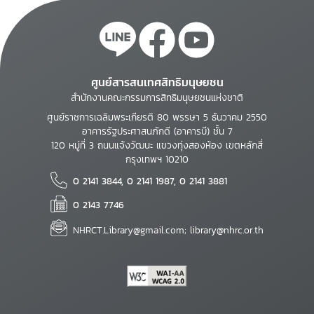
ศูนย์สารสนเทศสิทธิมนุษยชน
สำนักงานคณะกรรมการสิทธิมนุษยชนแห่งชาติ
ศูนย์ราชการเฉลิมพระเกียรติ 80 พรรษา 5 ธันวาคม 2550
อาคารรัฐประศาสนภักดี (อาคารบี) ชั้น 7
120 หมู่ที่ 3 ถนนแจ้งวัฒนะ แขวงทุ่งสองห้อง เขตหลักสี่
กรุงเทพฯ 10210
0 2141 3844, 0 2141 1987, 0 2141 3881
0 2143 7746
NHRCT.Library@gmail.com; library@nhrc.or.th