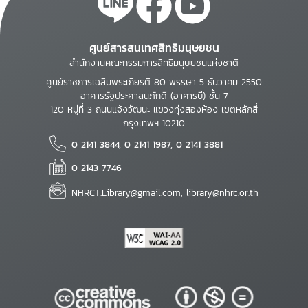
ศูนย์สารสนเทศสิทธิมนุษยชน
สำนักงานคณะกรรมการสิทธิมนุษยชนแห่งชาติ
ศูนย์ราชการเฉลิมพระเกียรติ 80 พรรษา 5 ธันวาคม 2550
อาคารรัฐประศาสนภักดี (อาคารบี) ชั้น 7
120 หมู่ที่ 3 ถนนแจ้งวัฒนะ แขวงทุ่งสองห้อง เขตหลักสี่
กรุงเทพฯ 10210
0 2141 3844, 0 2141 1987, 0 2141 3881
0 2143 7746
NHRCT.Library@gmail.com; library@nhrc.or.th