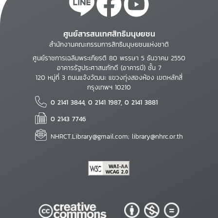
ศูนย์สารสนเทศสิทธิมนุษยชน
สำนักงานคณะกรรมการสิทธิมนุษยชนแห่งชาติ
ศูนย์ราชการเฉลิมพระเกียรติ 80 พรรษา 5 ธันวาคม 2550
อาคารรัฐประศาสนภักดี (อาคารบี) ชั้น 7
120 หมู่ที่ 3 ถนนแจ้งวัฒนะ แขวงทุ่งสองห้อง เขตหลักสี่
กรุงเทพฯ 10210
0 2141 3844, 0 2141 1987, 0 2141 3881
0 2143 7746
NHRCT.Library@gmail.com; library@nhrc.or.th