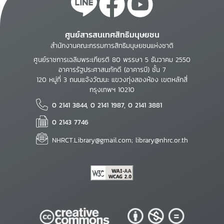
ศูนย์สารสนเทศสิทธิมนุษยชน
สำนักงานคณะกรรมการสิทธิมนุษยชนแห่งชาติ
ศูนย์ราชการเฉลิมพระเกียรติ 80 พรรษา 5 ธันวาคม 2550
อาคารรัฐประศาสนภักดี (อาคารบี) ชั้น 7
120 หมู่ที่ 3 ถนนแจ้งวัฒนะ แขวงทุ่งสองห้อง เขตหลักสี่
กรุงเทพฯ 10210
0 2141 3844, 0 2141 1987, 0 2141 3881
0 2143 7746
NHRCT.Library@gmail.com; library@nhrc.or.th