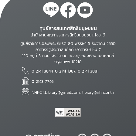
ศูนย์สารสนเทศสิทธิมนุษยชน
สำนักงานคณะกรรมการสิทธิมนุษยชนแห่งชาติ
ศูนย์ราชการเฉลิมพระเกียรติ 80 พรรษา 5 ธันวาคม 2550
อาคารรัฐประศาสนภักดี (อาคารบี) ชั้น 7
120 หมู่ที่ 3 ถนนแจ้งวัฒนะ แขวงทุ่งสองห้อง เขตหลักสี่
กรุงเทพฯ 10210
0 2141 3844, 0 2141 1987, 0 2141 3881
0 2143 7746
NHRCT.Library@gmail.com; library@nhrc.or.th