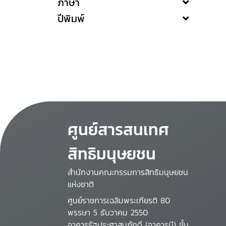
ภาษา
ปีพิมพ์
ศูนย์สารสนเทศ
สิทธิมนุษยชน
สำนักงานคณะกรรมการสิทธิมนุษยชน
แห่งชาติ
ศูนย์ราชการเฉลิมพระเกียรติ 80
พรรษา 5 ธันวาคม 2550
อาคารรัฐประศาสนภักดี (อาคารบี) ชั้น