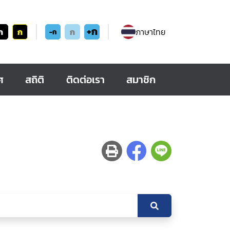
+ก
ก
ก
ก
ภาษาไทย
-ก
ศ
สถิติ
ติดต่อเรา
สมาชิก