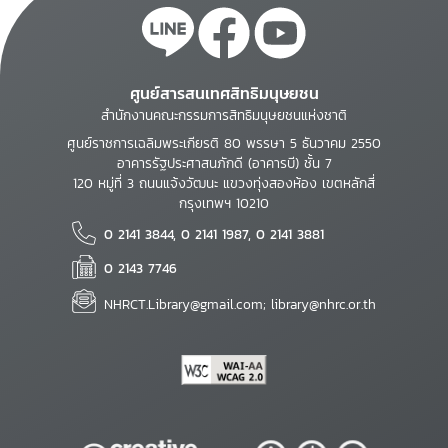
ศูนย์สารสนเทศสิทธิมนุษยชน
สำนักงานคณะกรรมการสิทธิมนุษยชนแห่งชาติ
ศูนย์ราชการเฉลิมพระเกียรติ 80 พรรษา 5 ธันวาคม 2550
อาคารรัฐประศาสนภักดี (อาคารบี) ชั้น 7
120 หมู่ที่ 3 ถนนแจ้งวัฒนะ แขวงทุ่งสองห้อง เขตหลักสี่
กรุงเทพฯ 10210
0 2141 3844, 0 2141 1987, 0 2141 3881
0 2143 7746
NHRCT.Library@gmail.com; library@nhrc.or.th