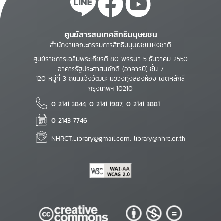
ศูนย์สารสนเทศสิทธิมนุษยชน
สำนักงานคณะกรรมการสิทธิมนุษยชนแห่งชาติ
ศูนย์ราชการเฉลิมพระเกียรติ 80 พรรษา 5 ธันวาคม 2550
อาคารรัฐประศาสนภักดี (อาคารบี) ชั้น 7
120 หมู่ที่ 3 ถนนแจ้งวัฒนะ แขวงทุ่งสองห้อง เขตหลักสี่
กรุงเทพฯ 10210
0 2141 3844, 0 2141 1987, 0 2141 3881
0 2143 7746
NHRCT.Library@gmail.com; library@nhrc.or.th