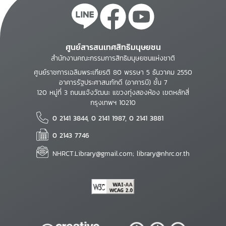
ศูนย์สารสนเทศสิทธิมนุษยชน
สำนักงานคณะกรรมการสิทธิมนุษยชนแห่งชาติ
ศูนย์ราชการเฉลิมพระเกียรติ 80 พรรษา 5 ธันวาคม 2550
อาคารรัฐประศาสนภักดี (อาคารบี) ชั้น 7
120 หมู่ที่ 3 ถนนแจ้งวัฒนะ แขวงทุ่งสองห้อง เขตหลักสี่
กรุงเทพฯ 10210
0 2141 3844, 0 2141 1987, 0 2141 3881
0 2143 7746
NHRCT.Library@gmail.com; library@nhrc.or.th