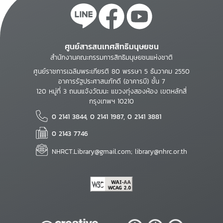
ศูนย์สารสนเทศสิทธิมนุษยชน
สำนักงานคณะกรรมการสิทธิมนุษยชนแห่งชาติ
ศูนย์ราชการเฉลิมพระเกียรติ 80 พรรษา 5 ธันวาคม 2550
อาคารรัฐประศาสนภักดี (อาคารบี) ชั้น 7
120 หมู่ที่ 3 ถนนแจ้งวัฒนะ แขวงทุ่งสองห้อง เขตหลักสี่
กรุงเทพฯ 10210
0 2141 3844, 0 2141 1987, 0 2141 3881
0 2143 7746
NHRCT.Library@gmail.com; library@nhrc.or.th