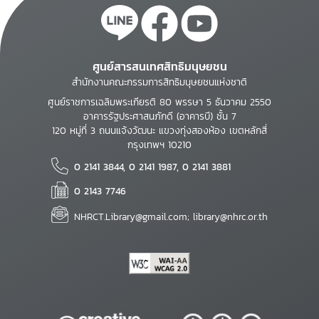
ศูนย์สารสนเทศสิทธิมนุษยชน
สำนักงานคณะกรรมการสิทธิมนุษยชนแห่งชาติ
ศูนย์ราชการเฉลิมพระเกียรติ 80 พรรษา 5 ธันวาคม 2550
อาคารรัฐประศาสนภักดี (อาคารบี) ชั้น 7
120 หมู่ที่ 3 ถนนแจ้งวัฒนะ แขวงทุ่งสองห้อง เขตหลักสี่
กรุงเทพฯ 10210
0 2141 3844, 0 2141 1987, 0 2141 3881
0 2143 7746
NHRCT.Library@gmail.com; library@nhrc.or.th