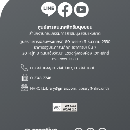
ศูนย์สารสนเทศสิทธิมนุษยชน
สำนักงานคณะกรรมการสิทธิมนุษยชนแห่งชาติ
ศูนย์ราชการเฉลิมพระเกียรติ 80 พรรษา 5 ธันวาคม 2550
อาคารรัฐประศาสนภักดี (อาคารบี) ชั้น 7
120 หมู่ที่ 3 ถนนแจ้งวัฒนะ แขวงทุ่งสองห้อง เขตหลักสี่
กรุงเทพฯ 10210
0 2141 3844, 0 2141 1987, 0 2141 3881
0 2143 7746
NHRCT.Library@gmail.com; library@nhrc.or.th