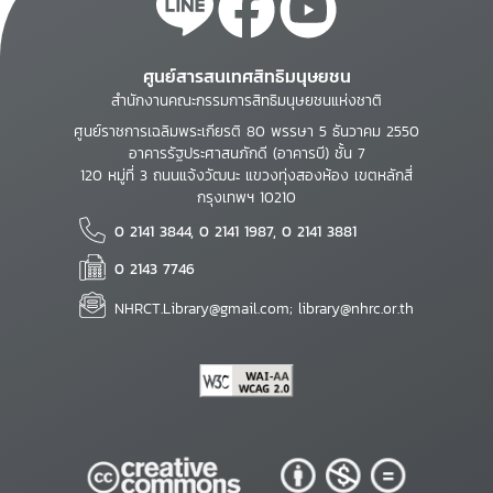
ศูนย์สารสนเทศสิทธิมนุษยชน
สำนักงานคณะกรรมการสิทธิมนุษยชนแห่งชาติ
ศูนย์ราชการเฉลิมพระเกียรติ 80 พรรษา 5 ธันวาคม 2550
อาคารรัฐประศาสนภักดี (อาคารบี) ชั้น 7
120 หมู่ที่ 3 ถนนแจ้งวัฒนะ แขวงทุ่งสองห้อง เขตหลักสี่
กรุงเทพฯ 10210
0 2141 3844, 0 2141 1987, 0 2141 3881
0 2143 7746
NHRCT.Library@gmail.com; library@nhrc.or.th