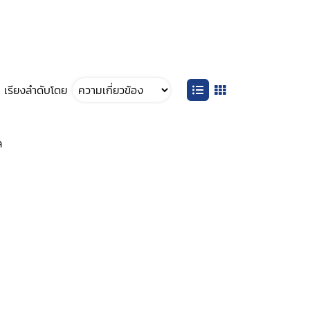
เรียงลำดับโดย
ล