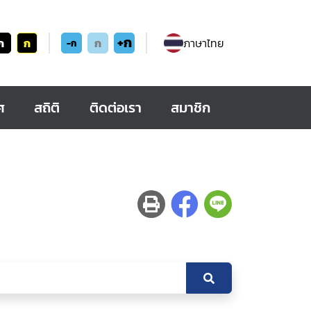
+ก
ก
ก
ก
ภาษาไทย
-ก
ศ
สถิติ
ติดต่อเรา
สมาชิก