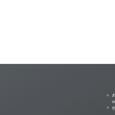
ส
แ
ศ